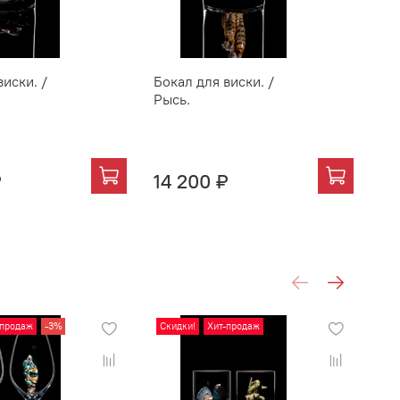
виски. /
Бокал для виски. /
Бо
Рысь.
Со
вы
₽
14 200 ₽
13
-продаж
-3%
Скидки!
Хит-продаж
Хи