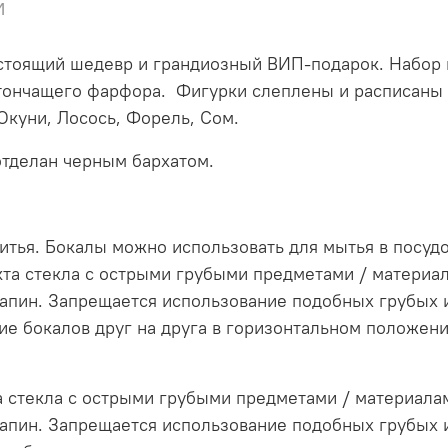
и
астоящий шедевр и грандиозный ВИП-подарок. Набор в
тончащего фарфора. Фигурки слеплены и расписаны 
 Окуни, Лосось, Форель, Сом.
отделан черным бархатом.
итья. Бокалы можно использовать для мытья в посу
кта стекла с острыми грубыми предметами / материал
рапин. Запрещается использование подобных грубых 
ие бокалов друг на друга в горизонтальном положен
 стекла с острыми грубыми предметами / материалам
рапин. Запрещается использование подобных грубых 