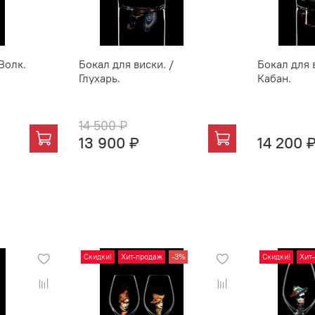
Волк.
Бокал для виски. /
Бокал для 
Глухарь.
Кабан.
14 500 ₽
13 900 ₽
14 200 
Скидки!
Хит-продаж
-3%
Скидки!
Хит