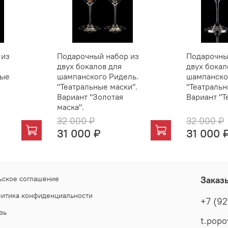
 из
Подарочный набор из
Подарочны
двух бокалов для
двух бокал
ные
шампанского Ридель.
шампанско
"Театральные маски".
"Театральн
Вариант "Золотая
Вариант "Т
маска".
32 000 ₽
32 000 ₽
31 000 ₽
31 000 
ьское соглашение
Заказ
литика конфиденциальности
+7 (92
зь