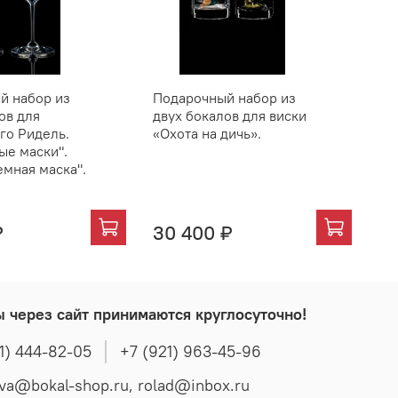
й набор из
Подарочный набор из
По
ов для
двух бокалов для виски
дв
го Ридель.
«Охота на дичь».
«Ф
ые маски".
иг
емная маска".
35
₽
30 400 ₽
3
ы через сайт принимаются круглосуточно!
1) 444-82-05
+7 (921) 963-45-96
t.popova@bokal-shop.ru, rolad@inbox.ru