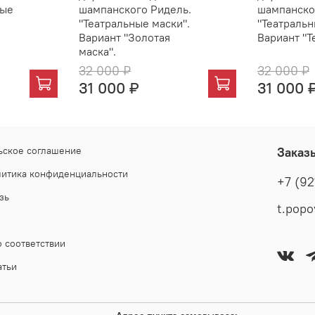
ные
шампанского Ридель.
шампанско
"Театральные маски".
"Театральн
Вариант "Золотая
Вариант "Т
маска".
32 000 ₽
32 000 ₽
31 000 ₽
31 000 
ьское соглашение
Заказ
литика конфиденциальности
+7 (92
зь
 соответствии
атьи