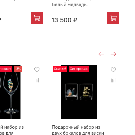
Белый медведь.
Бу
₽
13 500 ₽
14
-продаж
-3%
Скидки!
Хит-продаж
Хи
й набор из
Подарочный набор из
По
ов для
двух бокалов для виски
дв