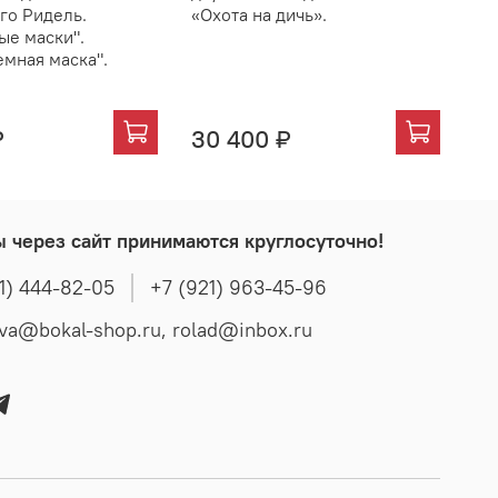
го Ридель.
«Охота на дичь».
«Ф
ые маски".
иг
емная маска".
35
₽
30 400 ₽
3
ы через сайт принимаются круглосуточно!
1) 444-82-05
+7 (921) 963-45-96
t.popova@bokal-shop.ru, rolad@inbox.ru