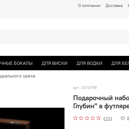
О компании
Доставка
ЧНЫЕ БОКАЛЫ
ДЛЯ ВИСКИ
ДЛЯ ВОДКИ
ДЛЯ БЕ
турального ореха
арт.
0014798
Подарочный набо
Глубин" в футляре
(
25
)