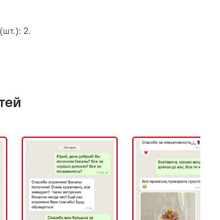
шт.): 2.
тей