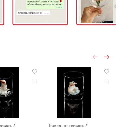
виски. /
Бокал для виски. /
Бо