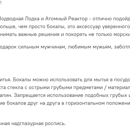
и
 Подводная Лодка и Атомный Реактор - отлично подой
ольше, чем просто бокалы, это аксессуар уверенного
инимать важные решения и покорять не только морски
 подарок сильным мужчинам, любимым мужьям, забо
итья. Бокалы можно использовать для мытья в посу
кта стекла с острыми грубыми предметами / материал
рапин. Запрещается использование подобных грубых 
ие бокалов друг на друга в горизонтальном положен
чная надглазурная роспись.