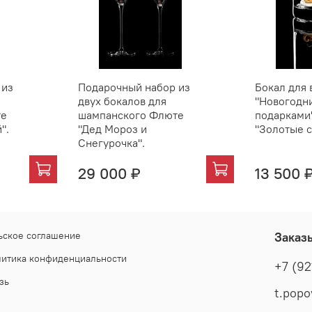
 из
Подарочный набор из
Бокал для 
двух бокалов для
"Новогодни
шампанского Флюте
подарками"
".
"Дед Мороз и
"Золотые с
Снегурочка".
29 000 ₽
13 500 
ьское соглашение
Заказ
литика конфиденциальности
+7 (92
зь