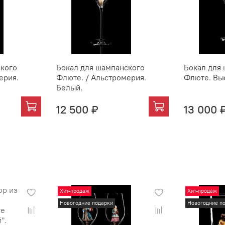
ского
Бокал для шампанского
Бокал для
ерия.
Флюте. / Альстромерия.
Флюте. Вь
Белый.
12 500 ₽
13 000 
Хит-продаж
Хит-продаж
Новогодние подарки
Новогодние п