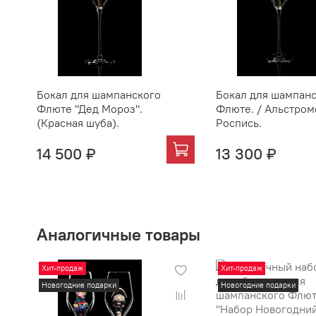
Бокал для шампанского
Бокал для шампан
Флюте "Дед Мороз".
Флюте. / Альстром
(Красная шуба).
Роспись.
14 500 ₽
13 300 ₽
Аналогичные товары
Хит-продаж
Хит-продаж
Новогодние подарки
Новогодние подарки