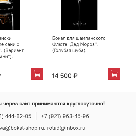
виски
Бокал для шампанского
Бо
е сани с
Флюте "Дед Мороз".
Фл
. (Вариант
(Голубая шуба).
(Г
ани").
₽
14 500 ₽
14
ы через сайт принимаются круглосуточно!
1) 444-82-05
+7 (921) 963-45-96
t.popova@bokal-shop.ru, rolad@inbox.ru