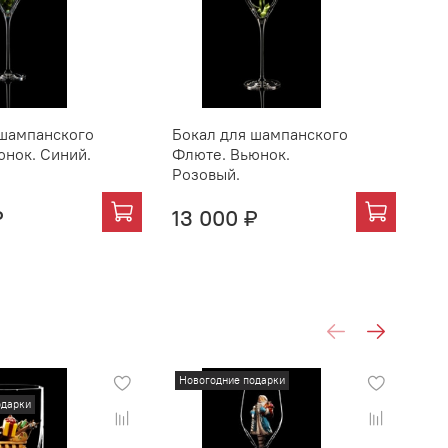
 шампанского
Бокал для шампанского
Бо
юнок. Синий.
Флюте. Вьюнок.
Фл
Розовый.
₽
13 000 ₽
13
Новогодние подарки
Но
одарки