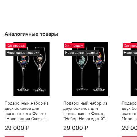
Аналогичные товары
Хит-продаж
Хит-продаж
Хит-про
Новогодние подарки
Новогодние подарки
Новогод
Подарочный набор из
Подарочный набор из
Подаро
двух бокалов для
двух бокалов для
двух бо
шампанского Флюте
шампанского Флюте
шампан
"Новогодняя Сказка".
"Набор Новогодний".
Мороз 
29 000 ₽
29 000 ₽
29 0