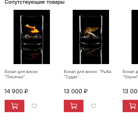
Сопутствующие товары
Бокал для виски
Бокал для виски. "Рыба
Бокал д
"Лисички".
"Судак".
"Окуни"
14 900 ₽
13 000 ₽
13 00