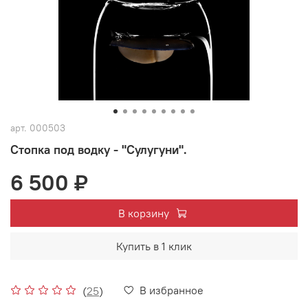
арт.
000503
Стопка под водку - "Сулугуни".
6 500 ₽
В корзину
Купить в 1 клик
В избранное
(
25
)