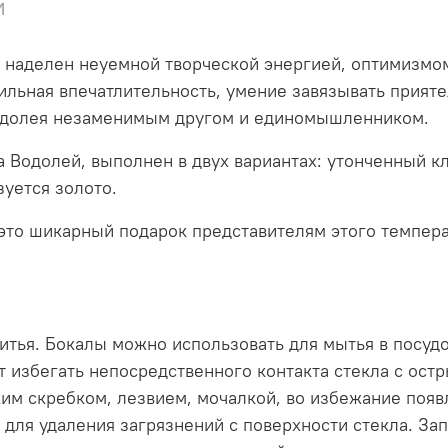
и
я) наделен неуемной творческой энергией, оптимизмо
Сильная впечатлительность, умение завязывать прият
Водолея незаменимым другом и единомышленником.
а Водолей, выполнен в двух вариантах: утонченный к
уется золото.
 это шикарный подарок представителям этого темпера
итья. Бокалы можно использовать для мытья в посу
ет избегать непосредственного контакта стекла с ос
ким скребком, лезвием, мочалкой, во избежание появ
для удаления загрязнений с поверхности стекла. За