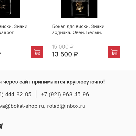
виски. Знаки
Бокал для виски. Знаки
Бо
озерог.
зодиака. Овен. Белый.
зо
15 000 ₽
15
₽
13 500 ₽
13
ы через сайт принимаются круглосуточно!
1) 444-82-05
+7 (921) 963-45-96
t.popova@bokal-shop.ru, rolad@inbox.ru