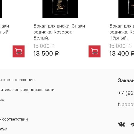
наки
Бокал для виски. Знаки
Бокал для 
рный.
зодиака. Козерог.
зодиака. К
Белый.
Чёрный.
15 000 ₽
15 000 ₽
13 500 ₽
13 400 
ьское соглашение
Заказ
литика конфиденциальности
+7 (92
зь
 соответствии
атьи