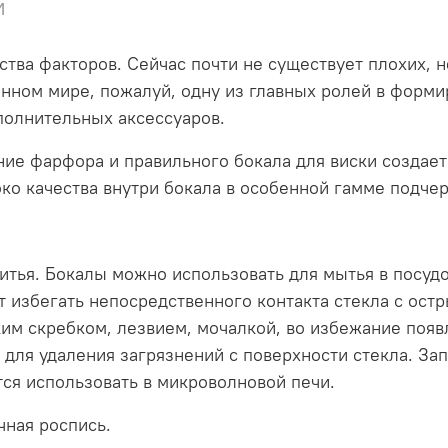
и
ества факторов. Сейчас почти не существует плохих,
енном мире, пожалуй, одну из главных ролей в форми
полнительных аксессуаров.
ие фарфора и правильного бокала для виски создает
о качества внутри бокала в особенной гамме подчер
итья. Бокалы можно использовать для мытья в посу
ет избегать непосредственного контакта стекла с ос
ким скребком, лезвием, мочалкой, во избежание появ
для удаления загрязнений с поверхности стекла. За
ся использовать в микроволновой печи.
чная роспись.