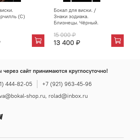
виски.
Бокал для виски. /
Бо
рчилль (С)
Знаки зодиака.
Близнецы. Чёрный.
15 000 ₽
14
₽
13 400 ₽
14
ы через сайт принимаются круглосуточно!
1) 444-82-05
+7 (921) 963-45-96
t.popova@bokal-shop.ru, rolad@inbox.ru